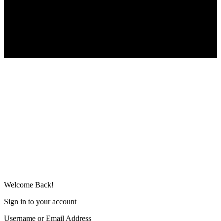
Follow US
© bo mediaconsult II Best-for-Bikes.de
Welcome Back!
Sign in to your account
Username or Email Address