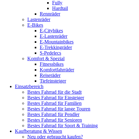
Fully
Hardtail
Rennräder
Lastenräder
E-Bikes
E-Citybikes
E-Lastenräder
E-Mountainbikes
E-Trekkingräder
S-Pedelecs
Komfort & Spezial
Fitnessbikes
Komfortfahrräder
Reiseräder
Tiefeinsteiger
Einsatzbereich
Bestes Fahrrad für die Stadt
Bestes Fahrrad für Einsteiger
Bestes Fahrrad für Familien
Bestes Fahrrad für lange Touren
Bestes Fahrrad für Pendler
Bestes Fahrrad für Senioren
Bestes Fahrrad für Sport & Training
Kaufberatung & Wissen
Neu oder gebraucht kaufen?