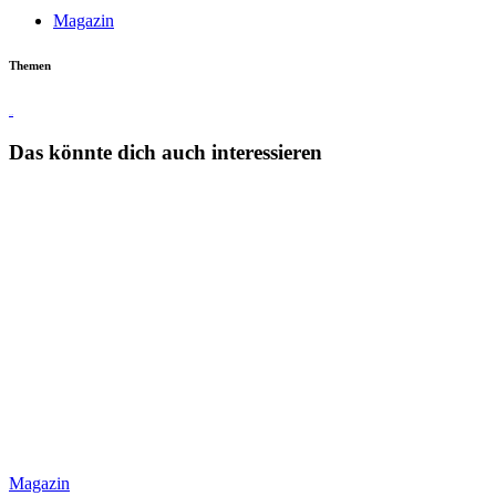
Magazin
Themen
Touren
Das könnte dich auch interessieren
Magazin