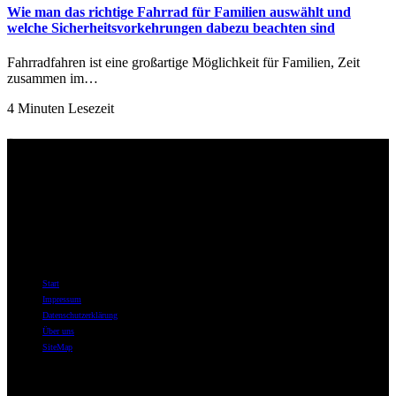
Wie man das richtige Fahrrad für Familien auswählt und
welche Sicherheitsvorkehrungen dabezu beachten sind
Fahrradfahren ist eine großartige Möglichkeit für Familien, Zeit
zusammen im…
4 Minuten Lesezeit
Über uns
Willkommen bei best-for-bike.de – Ihrer ersten Adresse im Internet,
wenn es um Fahrräder, Fahrradzubehör und das tiefe Eintauchen in
die Welt des Radfahrens geht.
Informationen
Start
Impressum
Datenschutzerklärung
Über uns
SiteMap
Themen