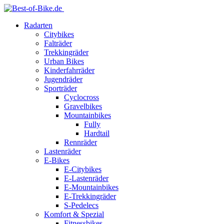
Radarten
Citybikes
Falträder
Trekkingräder
Urban Bikes
Kinderfahrräder
Jugendräder
Sporträder
Cyclocross
Gravelbikes
Mountainbikes
Fully
Hardtail
Rennräder
Lastenräder
E-Bikes
E-Citybikes
E-Lastenräder
E-Mountainbikes
E-Trekkingräder
S-Pedelecs
Komfort & Spezial
Fitnessbikes