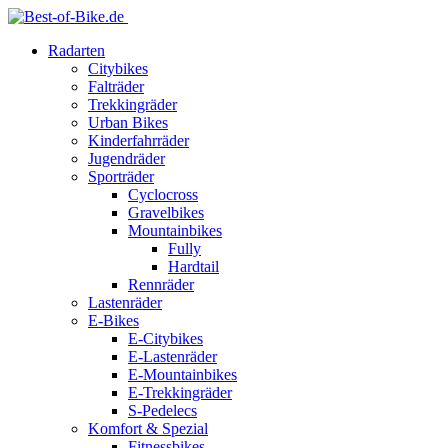
Radarten
Citybikes
Falträder
Trekkingräder
Urban Bikes
Kinderfahrräder
Jugendräder
Sporträder
Cyclocross
Gravelbikes
Mountainbikes
Fully
Hardtail
Rennräder
Lastenräder
E-Bikes
E-Citybikes
E-Lastenräder
E-Mountainbikes
E-Trekkingräder
S-Pedelecs
Komfort & Spezial
Fitnessbikes