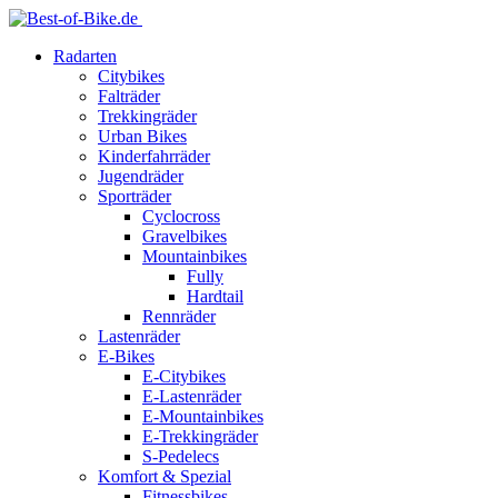
Radarten
Citybikes
Falträder
Trekkingräder
Urban Bikes
Kinderfahrräder
Jugendräder
Sporträder
Cyclocross
Gravelbikes
Mountainbikes
Fully
Hardtail
Rennräder
Lastenräder
E-Bikes
E-Citybikes
E-Lastenräder
E-Mountainbikes
E-Trekkingräder
S-Pedelecs
Komfort & Spezial
Fitnessbikes