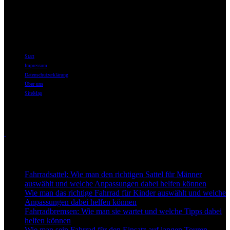
wenn es um Fahrräder, Fahrradzubehör und das tiefe Eintauchen in
die Welt des Radfahrens geht.
Informationen
Start
Impressum
Datenschutzerklärung
Über uns
SiteMap
Themen
Touren
Neu auf Best-for-Bike
Fahrradsattel: Wie man den richtigen Sattel für Männer
auswählt und welche Anpassungen dabei helfen können
Wie man das richtige Fahrrad für Kinder auswählt und welche
Anpassungen dabei helfen können
Fahrradbremsen: Wie man sie wartet und welche Tipps dabei
helfen können
Wie man sein Fahrrad für den Einsatz auf langen Touren