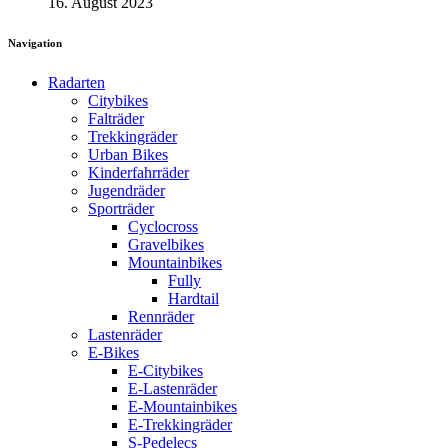
16. August 2023
Navigation
Radarten
Citybikes
Falträder
Trekkingräder
Urban Bikes
Kinderfahrräder
Jugendräder
Sporträder
Cyclocross
Gravelbikes
Mountainbikes
Fully
Hardtail
Rennräder
Lastenräder
E-Bikes
E-Citybikes
E-Lastenräder
E-Mountainbikes
E-Trekkingräder
S-Pedelecs