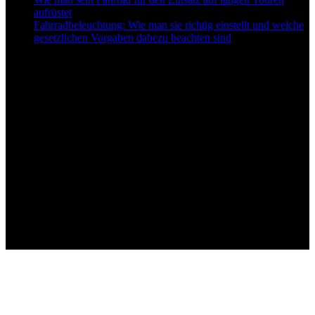
aufrüstet
Fahrradbeleuchtung: Wie man sie richtig einstellt und welche
gesetzlichen Vorgaben dabezu beachten sind
Follow US
© bo mediaconsult II Best-for-Bikes.de