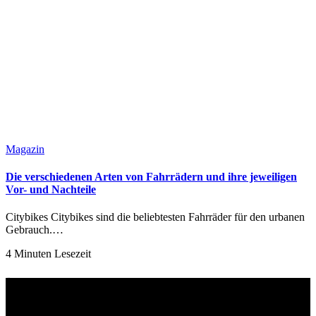
Magazin
Die verschiedenen Arten von Fahrrädern und ihre jeweiligen
Vor- und Nachteile
Citybikes Citybikes sind die beliebtesten Fahrräder für den urbanen
Gebrauch.…
4 Minuten Lesezeit
Über uns
Willkommen bei best-for-bike.de – Ihrer ersten Adresse im Internet,