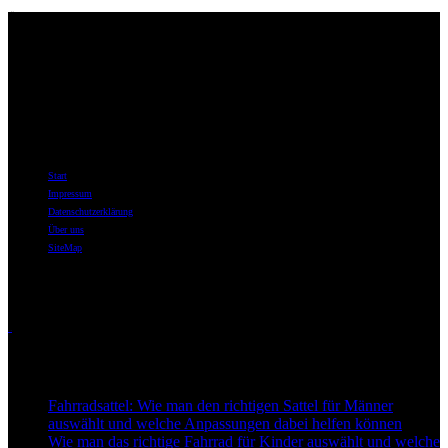
Über uns
Willkommen bei best-for-bike.de – Ihrer ersten Adresse im Internet,
wenn es um Fahrräder, Fahrradzubehör und das tiefe Eintauchen in
die Welt des Radfahrens geht.
Informationen
Start
Impressum
Datenschutzerklärung
Über uns
SiteMap
Themen
Touren
Neu auf Best-for-Bike
Fahrradsattel: Wie man den richtigen Sattel für Männer
auswählt und welche Anpassungen dabei helfen können
Wie man das richtige Fahrrad für Kinder auswählt und welche