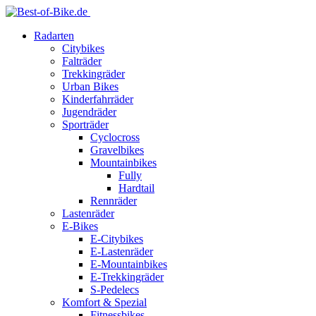
Radarten
Citybikes
Falträder
Trekkingräder
Urban Bikes
Kinderfahrräder
Jugendräder
Sporträder
Cyclocross
Gravelbikes
Mountainbikes
Fully
Hardtail
Rennräder
Lastenräder
E-Bikes
E-Citybikes
E-Lastenräder
E-Mountainbikes
E-Trekkingräder
S-Pedelecs
Komfort & Spezial
Fitnessbikes