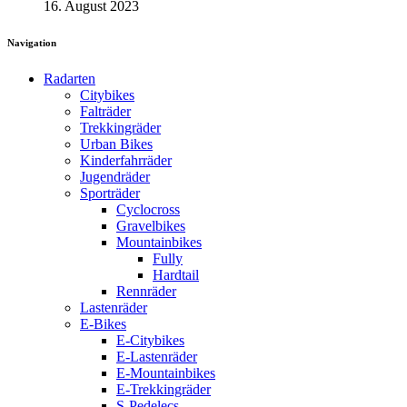
16. August 2023
Navigation
Radarten
Citybikes
Falträder
Trekkingräder
Urban Bikes
Kinderfahrräder
Jugendräder
Sporträder
Cyclocross
Gravelbikes
Mountainbikes
Fully
Hardtail
Rennräder
Lastenräder
E-Bikes
E-Citybikes
E-Lastenräder
E-Mountainbikes
E-Trekkingräder
S-Pedelecs