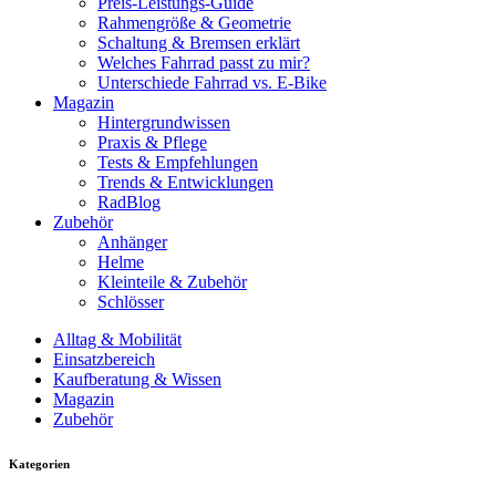
Preis-Leistungs-Guide
Rahmengröße & Geometrie
Schaltung & Bremsen erklärt
Welches Fahrrad passt zu mir?
Unterschiede Fahrrad vs. E-Bike
Magazin
Hintergrundwissen
Praxis & Pflege
Tests & Empfehlungen
Trends & Entwicklungen
RadBlog
Zubehör
Anhänger
Helme
Kleinteile & Zubehör
Schlösser
Alltag & Mobilität
Einsatzbereich
Kaufberatung & Wissen
Magazin
Zubehör
Kategorien