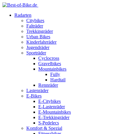
Radarten
Citybikes
Falträder
Trekkingräder
Urban Bikes
Kinderfahrräder
Jugendräder
Sporträder
Cyclocross
Gravelbikes
Mountainbikes
Fully
Hardtail
Rennräder
Lastenräder
E-Bikes
E-Citybikes
E-Lastenräder
E-Mountainbikes
E-Trekkingräder
S-Pedelecs
Komfort & Spezial
Fitnessbikes