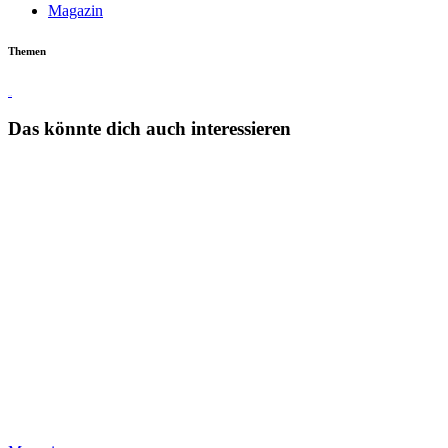
Magazin
Themen
Touren
Das könnte dich auch interessieren