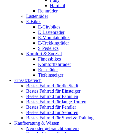
Fully
Hardtail
Rennräder
Lastenräder
E-Bikes
E-Citybikes
E-Lastenräder
E-Mountainbikes
E-Trekkingräder
S-Pedelecs
Komfort & Spezial
Fitnessbikes
Komfortfahrräder
Reiseräder
Tiefeinsteiger
Einsatzbereich
Bestes Fahrrad für die Stadt
Bestes Fahrrad für Einsteiger
Bestes Fahrrad für Familien
Bestes Fahrrad für lange Touren
Bestes Fahrrad für Pendler
Bestes Fahrrad für Senioren
Bestes Fahrrad für Sport & Training
Kaufberatung & Wissen
Neu oder gebraucht kaufen?