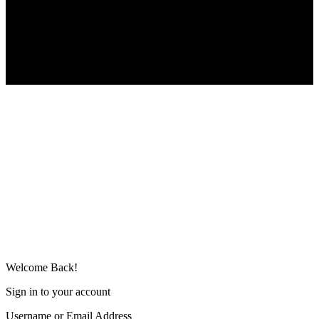
Follow US
© bo mediaconsult II Best-for-Bikes.de
Welcome Back!
Sign in to your account
Username or Email Address