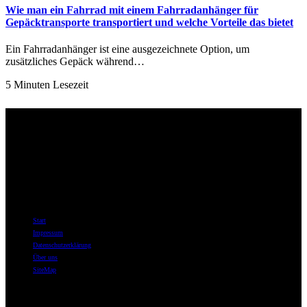
Wie man ein Fahrrad mit einem Fahrradanhänger für
Gepäcktransporte transportiert und welche Vorteile das bietet
Ein Fahrradanhänger ist eine ausgezeichnete Option, um
zusätzliches Gepäck während…
5 Minuten Lesezeit
Über uns
Willkommen bei best-for-bike.de – Ihrer ersten Adresse im Internet,
wenn es um Fahrräder, Fahrradzubehör und das tiefe Eintauchen in
die Welt des Radfahrens geht.
Informationen
Start
Impressum
Datenschutzerklärung
Über uns
SiteMap
Themen