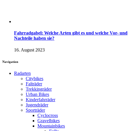
Fahrradgabel: Welche Arten gibt es und welche Vor- und
Nachteile haben sie?
16. August 2023
Navigation
Radarten
Citybikes
Falträder
Trekkingräder
Urban Bikes
Kinderfahrräder
Jugendräder
Sporträder
Cyclocross
Gravelbikes
Mountainbikes