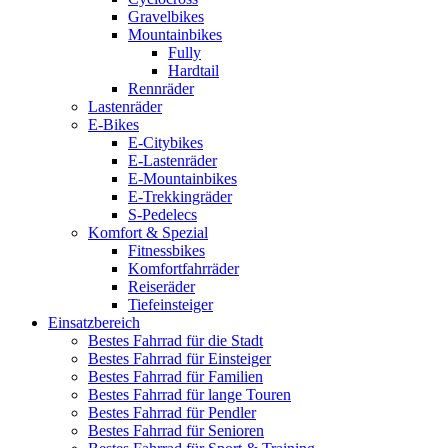
Gravelbikes
Mountainbikes
Fully
Hardtail
Rennräder
Lastenräder
E-Bikes
E-Citybikes
E-Lastenräder
E-Mountainbikes
E-Trekkingräder
S-Pedelecs
Komfort & Spezial
Fitnessbikes
Komfortfahrräder
Reiseräder
Tiefeinsteiger
Einsatzbereich
Bestes Fahrrad für die Stadt
Bestes Fahrrad für Einsteiger
Bestes Fahrrad für Familien
Bestes Fahrrad für lange Touren
Bestes Fahrrad für Pendler
Bestes Fahrrad für Senioren