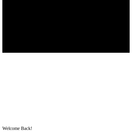
Follow US
© bo mediaconsult II Best-for-Bikes.de
Welcome Back!