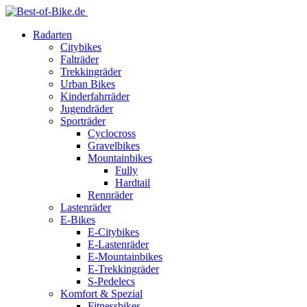
Radarten
Citybikes
Falträder
Trekkingräder
Urban Bikes
Kinderfahrräder
Jugendräder
Sporträder
Cyclocross
Gravelbikes
Mountainbikes
Fully
Hardtail
Rennräder
Lastenräder
E-Bikes
E-Citybikes
E-Lastenräder
E-Mountainbikes
E-Trekkingräder
S-Pedelecs
Komfort & Spezial
Fitnessbikes