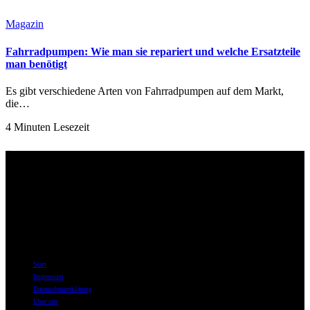
Magazin
Fahrradpumpen: Wie man sie repariert und welche Ersatzteile
man benötigt
Es gibt verschiedene Arten von Fahrradpumpen auf dem Markt,
die…
4 Minuten Lesezeit
Über uns
Willkommen bei best-for-bike.de – Ihrer ersten Adresse im Internet,
wenn es um Fahrräder, Fahrradzubehör und das tiefe Eintauchen in
die Welt des Radfahrens geht.
Informationen
Start
Impressum
Datenschutzerklärung
Über uns