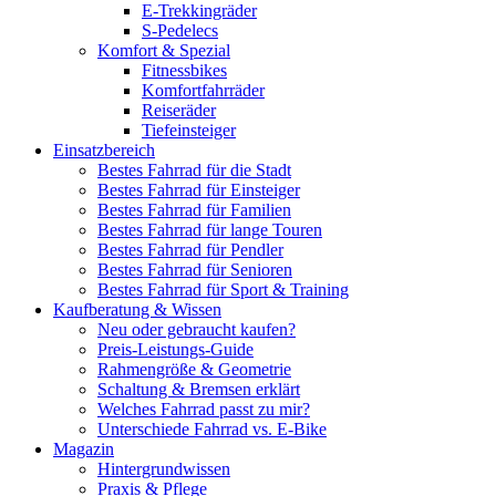
E-Trekkingräder
S-Pedelecs
Komfort & Spezial
Fitnessbikes
Komfortfahrräder
Reiseräder
Tiefeinsteiger
Einsatzbereich
Bestes Fahrrad für die Stadt
Bestes Fahrrad für Einsteiger
Bestes Fahrrad für Familien
Bestes Fahrrad für lange Touren
Bestes Fahrrad für Pendler
Bestes Fahrrad für Senioren
Bestes Fahrrad für Sport & Training
Kaufberatung & Wissen
Neu oder gebraucht kaufen?
Preis-Leistungs-Guide
Rahmengröße & Geometrie
Schaltung & Bremsen erklärt
Welches Fahrrad passt zu mir?
Unterschiede Fahrrad vs. E-Bike
Magazin
Hintergrundwissen
Praxis & Pflege