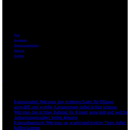
Willkommen bei best-for-bike.de – Ihrer ersten Adresse im Internet,
wenn es um Fahrräder, Fahrradzubehör und das tiefe Eintauchen in
die Welt des Radfahrens geht.
Informationen
Start
Impressum
Datenschutzerklärung
Über uns
SiteMap
Themen
Touren
Neu auf Best-for-Bike
Fahrradsattel: Wie man den richtigen Sattel für Männer
auswählt und welche Anpassungen dabei helfen können
Wie man das richtige Fahrrad für Kinder auswählt und welche
Anpassungen dabei helfen können
Fahrradbremsen: Wie man sie wartet und welche Tipps dabei
helfen können