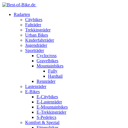
Radarten
Citybikes
Falträder
Trekkingräder
Urban Bikes
Kinderfahrräder
Jugendräder
Sporträder
Cyclocross
Gravelbikes
Mountainbikes
Fully
Hardtail
Rennräder
Lastenräder
E-Bikes
E-Citybikes
E-Lastenräder
E-Mountainbikes
E-Trekkingräder
S-Pedelecs
Komfort & Spezial
Fitnessbikes