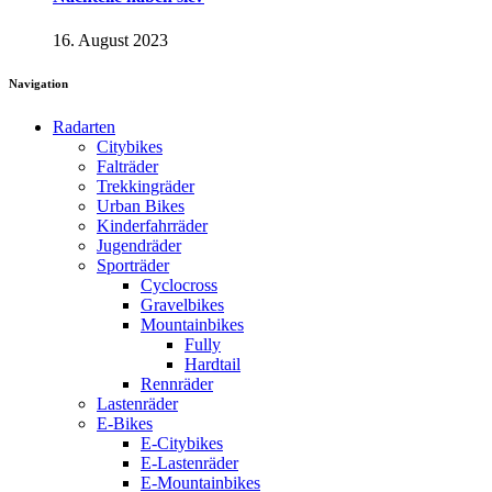
16. August 2023
Navigation
Radarten
Citybikes
Falträder
Trekkingräder
Urban Bikes
Kinderfahrräder
Jugendräder
Sporträder
Cyclocross
Gravelbikes
Mountainbikes
Fully
Hardtail
Rennräder
Lastenräder
E-Bikes
E-Citybikes
E-Lastenräder
E-Mountainbikes