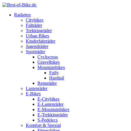
Radarten
Citybikes
Falträder
Trekkingräder
Urban Bikes
Kinderfahrräder
Jugendräder
Sporträder
Cyclocross
Gravelbikes
Mountainbikes
Fully
Hardtail
Rennräder
Lastenräder
E-Bikes
E-Citybikes
E-Lastenräder
E-Mountainbikes
E-Trekkingräder
S-Pedelecs
Komfort & Spezial
Fitnessbikes