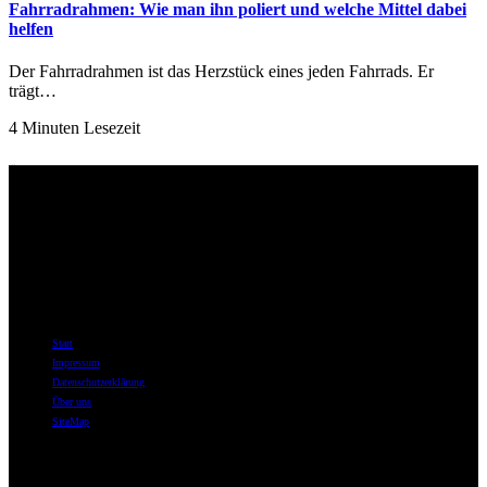
Fahrradrahmen: Wie man ihn poliert und welche Mittel dabei
helfen
Der Fahrradrahmen ist das Herzstück eines jeden Fahrrads. Er
trägt…
4 Minuten Lesezeit
Über uns
Willkommen bei best-for-bike.de – Ihrer ersten Adresse im Internet,
wenn es um Fahrräder, Fahrradzubehör und das tiefe Eintauchen in
die Welt des Radfahrens geht.
Informationen
Start
Impressum
Datenschutzerklärung
Über uns
SiteMap
Themen