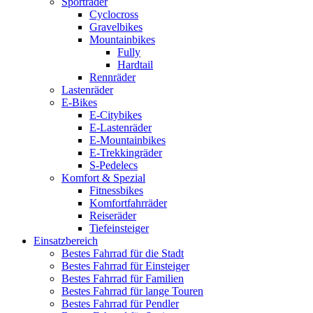
Sporträder
Cyclocross
Gravelbikes
Mountainbikes
Fully
Hardtail
Rennräder
Lastenräder
E-Bikes
E-Citybikes
E-Lastenräder
E-Mountainbikes
E-Trekkingräder
S-Pedelecs
Komfort & Spezial
Fitnessbikes
Komfortfahrräder
Reiseräder
Tiefeinsteiger
Einsatzbereich
Bestes Fahrrad für die Stadt
Bestes Fahrrad für Einsteiger
Bestes Fahrrad für Familien
Bestes Fahrrad für lange Touren
Bestes Fahrrad für Pendler