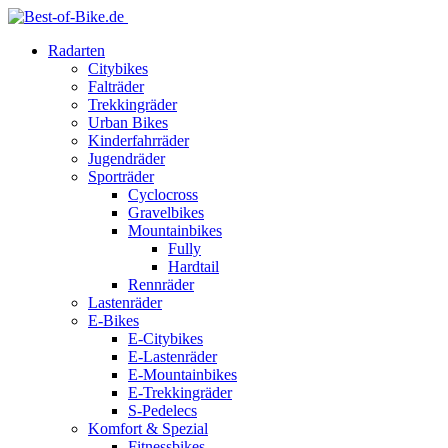
Radarten
Citybikes
Falträder
Trekkingräder
Urban Bikes
Kinderfahrräder
Jugendräder
Sporträder
Cyclocross
Gravelbikes
Mountainbikes
Fully
Hardtail
Rennräder
Lastenräder
E-Bikes
E-Citybikes
E-Lastenräder
E-Mountainbikes
E-Trekkingräder
S-Pedelecs
Komfort & Spezial
Fitnessbikes