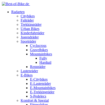
Radarten
Citybikes
Falträder
Trekkingräder
Urban Bikes
Kinderfahrräder
Jugendräder
Sporträder
Cyclocross
Gravelbikes
Mountainbikes
Fully
Hardtail
Rennräder
Lastenräder
E-Bikes
E-Citybikes
E-Lastenräder
E-Mountainbikes
E-Trekkingräder
S-Pedelecs
Komfort & Spezial
Fitnessbikes