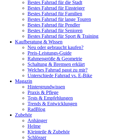
Bestes Fahrrad für die Stadt
Bestes Fahrrad für Einsteiger
Bestes Fahrrad für Familien
Bestes Fahrrad für lange Touren
Bestes Fahrrad für Pendler
Bestes Fahrrad für Senioren
Bestes Fahrrad für Sport & Training
Kaufberatung & Wissen
Neu oder gebraucht kaufen?
Preis-Leistungs-Guide
Rahmengröße & Geometrie
Schaltung & Bremsen erklärt
Welches Fahrrad passt zu mir?
Unterschiede Fahrrad vs. E-Bike
Magazin
Hintergrundwissen
Praxis & Pflege
Tests & Empfehlungen
Trends & Entwicklungen
RadBlog
Zubehör
Anhänger
Helme
Kleinteile & Zubehör
Schlösser