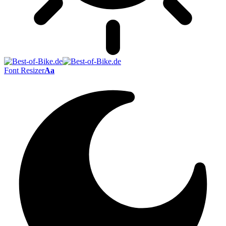
Font Resizer
Aa