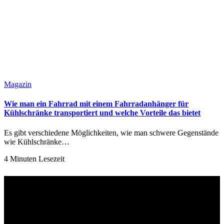
Magazin
Wie man ein Fahrrad mit einem Fahrradanhänger für
Kühlschränke transportiert und welche Vorteile das bietet
Es gibt verschiedene Möglichkeiten, wie man schwere Gegenstände
wie Kühlschränke…
4 Minuten Lesezeit
Über uns
Willkommen bei best-for-bike.de – Ihrer ersten Adresse im Internet,
wenn es um Fahrräder, Fahrradzubehör und das tiefe Eintauchen in
die Welt des Radfahrens geht.