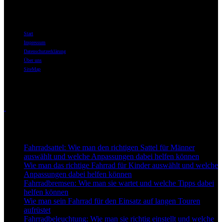
Informationen
Start
Impressum
Datenschutzerklärung
Über uns
SiteMap
Themen
Touren
Neu auf Best-for-Bike
Fahrradsattel: Wie man den richtigen Sattel für Männer
auswählt und welche Anpassungen dabei helfen können
Wie man das richtige Fahrrad für Kinder auswählt und welche
Anpassungen dabei helfen können
Fahrradbremsen: Wie man sie wartet und welche Tipps dabei
helfen können
Wie man sein Fahrrad für den Einsatz auf langen Touren
aufrüstet
Fahrradbeleuchtung: Wie man sie richtig einstellt und welche