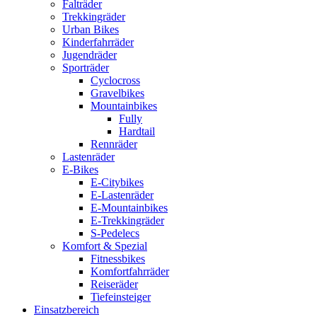
Falträder
Trekkingräder
Urban Bikes
Kinderfahrräder
Jugendräder
Sporträder
Cyclocross
Gravelbikes
Mountainbikes
Fully
Hardtail
Rennräder
Lastenräder
E-Bikes
E-Citybikes
E-Lastenräder
E-Mountainbikes
E-Trekkingräder
S-Pedelecs
Komfort & Spezial
Fitnessbikes
Komfortfahrräder
Reiseräder
Tiefeinsteiger
Einsatzbereich