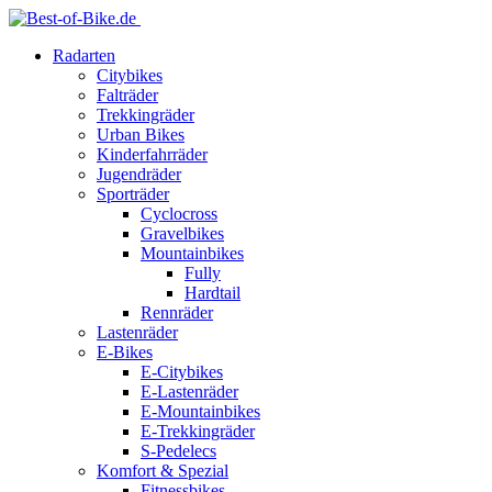
Radarten
Citybikes
Falträder
Trekkingräder
Urban Bikes
Kinderfahrräder
Jugendräder
Sporträder
Cyclocross
Gravelbikes
Mountainbikes
Fully
Hardtail
Rennräder
Lastenräder
E-Bikes
E-Citybikes
E-Lastenräder
E-Mountainbikes
E-Trekkingräder
S-Pedelecs
Komfort & Spezial
Fitnessbikes