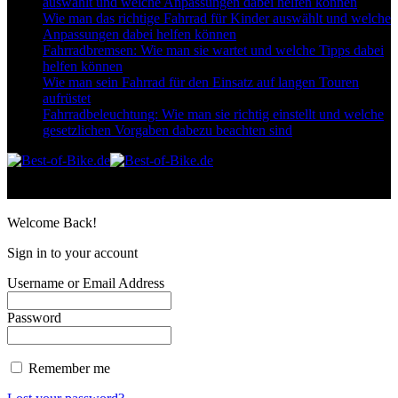
auswählt und welche Anpassungen dabei helfen können
Wie man das richtige Fahrrad für Kinder auswählt und welche
Anpassungen dabei helfen können
Fahrradbremsen: Wie man sie wartet und welche Tipps dabei
helfen können
Wie man sein Fahrrad für den Einsatz auf langen Touren
aufrüstet
Fahrradbeleuchtung: Wie man sie richtig einstellt und welche
gesetzlichen Vorgaben dabezu beachten sind
Follow US
© bo mediaconsult II Best-for-Bikes.de
Welcome Back!
Sign in to your account
Username or Email Address
Password
Remember me