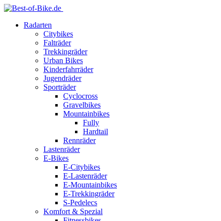
Radarten
Citybikes
Falträder
Trekkingräder
Urban Bikes
Kinderfahrräder
Jugendräder
Sporträder
Cyclocross
Gravelbikes
Mountainbikes
Fully
Hardtail
Rennräder
Lastenräder
E-Bikes
E-Citybikes
E-Lastenräder
E-Mountainbikes
E-Trekkingräder
S-Pedelecs
Komfort & Spezial
Fitnessbikes