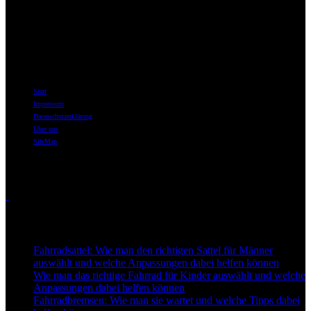
Willkommen bei best-for-bike.de – Ihrer ersten Adresse im Internet,
wenn es um Fahrräder, Fahrradzubehör und das tiefe Eintauchen in
die Welt des Radfahrens geht.
Informationen
Start
Impressum
Datenschutzerklärung
Über uns
SiteMap
Themen
Touren
Neu auf Best-for-Bike
Fahrradsattel: Wie man den richtigen Sattel für Männer
auswählt und welche Anpassungen dabei helfen können
Wie man das richtige Fahrrad für Kinder auswählt und welche
Anpassungen dabei helfen können
Fahrradbremsen: Wie man sie wartet und welche Tipps dabei